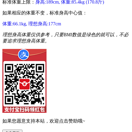
标准体重上限：
身高:189cm, 体重:85.4kg (170.8斤)
如果相应的体重不变，标准身高中心值：
体重:66.1kg, 理想身高:177cm
理想身高体重仅供参考，只要BMI数值是绿色的就可以，不必
要追求理想身高体重。
如果您愿意支持本站，欢迎点击赞助哦~